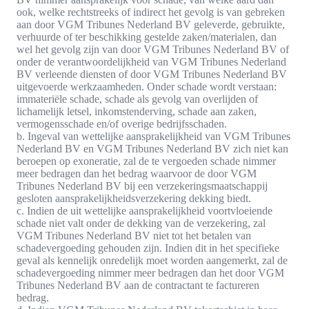
ook, welke rechtstreeks of indirect het gevolg is van gebreken
aan door VGM Tribunes Nederland BV geleverde, gebruikte,
verhuurde of ter beschikking gestelde zaken/materialen, dan
wel het gevolg zijn van door VGM Tribunes Nederland BV of
onder de verantwoordelijkheid van VGM Tribunes Nederland
BV verleende diensten of door VGM Tribunes Nederland BV
uitgevoerde werkzaamheden. Onder schade wordt verstaan:
immateriële schade, schade als gevolg van overlijden of
lichamelijk letsel, inkomstenderving, schade aan zaken,
vermogensschade en/of overige bedrijfsschaden.
b. Ingeval van wettelijke aansprakelijkheid van VGM Tribunes
Nederland BV en VGM Tribunes Nederland BV zich niet kan
beroepen op exoneratie, zal de te vergoeden schade nimmer
meer bedragen dan het bedrag waarvoor de door VGM
Tribunes Nederland BV bij een verzekeringsmaatschappij
gesloten aansprakelijkheidsverzekering dekking biedt.
c. Indien de uit wettelijke aansprakelijkheid voortvloeiende
schade niet valt onder de dekking van de verzekering, zal
VGM Tribunes Nederland BV niet tot het betalen van
schadevergoeding gehouden zijn. Indien dit in het specifieke
geval als kennelijk onredelijk moet worden aangemerkt, zal de
schadevergoeding nimmer meer bedragen dan het door VGM
Tribunes Nederland BV aan de contractant te factureren
bedrag.