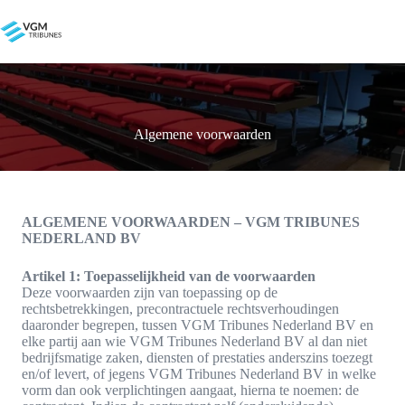
Ga
naar
de
inhoud
Algemene voorwaarden
ALGEMENE VOORWAARDEN – VGM TRIBUNES
NEDERLAND BV
Artikel 1: Toepasselijkheid van de voorwaarden
Deze voorwaarden zijn van toepassing op de
rechtsbetrekkingen, precontractuele rechtsverhoudingen
daaronder begrepen, tussen VGM Tribunes Nederland BV en
elke partij aan wie VGM Tribunes Nederland BV al dan niet
bedrijfsmatige zaken, diensten of prestaties anderszins toezegt
en/of levert, of jegens VGM Tribunes Nederland BV in welke
vorm dan ook verplichtingen aangaat, hierna te noemen: de