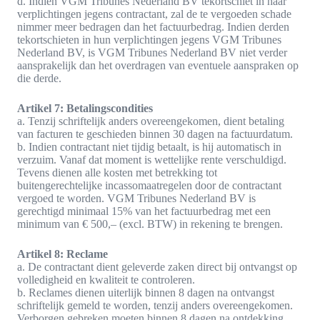
d. Indien VGM Tribunes Nederland BV tekortschiet in haar
verplichtingen jegens contractant, zal de te vergoeden schade
nimmer meer bedragen dan het factuurbedrag. Indien derden
tekortschieten in hun verplichtingen jegens VGM Tribunes
Nederland BV, is VGM Tribunes Nederland BV niet verder
aansprakelijk dan het overdragen van eventuele aanspraken op
die derde.
Artikel 7: Betalingscondities
a. Tenzij schriftelijk anders overeengekomen, dient betaling
van facturen te geschieden binnen 30 dagen na factuurdatum.
b. Indien contractant niet tijdig betaalt, is hij automatisch in
verzuim. Vanaf dat moment is wettelijke rente verschuldigd.
Tevens dienen alle kosten met betrekking tot
buitengerechtelijke incassomaatregelen door de contractant
vergoed te worden. VGM Tribunes Nederland BV is
gerechtigd minimaal 15% van het factuurbedrag met een
minimum van € 500,– (excl. BTW) in rekening te brengen.
Artikel 8: Reclame
a. De contractant dient geleverde zaken direct bij ontvangst op
volledigheid en kwaliteit te controleren.
b. Reclames dienen uiterlijk binnen 8 dagen na ontvangst
schriftelijk gemeld te worden, tenzij anders overeengekomen.
Verborgen gebreken moeten binnen 8 dagen na ontdekking