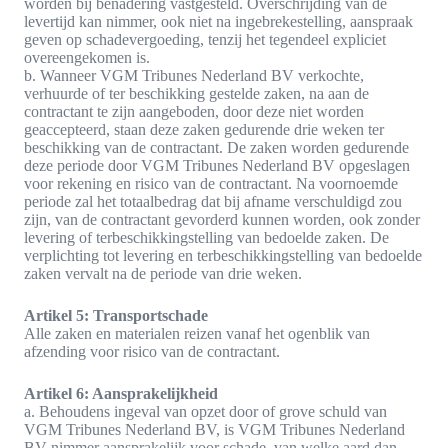
worden bij benadering vastgesteld. Overschrijding van de
levertijd kan nimmer, ook niet na ingebrekestelling, aanspraak
geven op schadevergoeding, tenzij het tegendeel expliciet
overeengekomen is.
b. Wanneer VGM Tribunes Nederland BV verkochte,
verhuurde of ter beschikking gestelde zaken, na aan de
contractant te zijn aangeboden, door deze niet worden
geaccepteerd, staan deze zaken gedurende drie weken ter
beschikking van de contractant. De zaken worden gedurende
deze periode door VGM Tribunes Nederland BV opgeslagen
voor rekening en risico van de contractant. Na voornoemde
periode zal het totaalbedrag dat bij afname verschuldigd zou
zijn, van de contractant gevorderd kunnen worden, ook zonder
levering of terbeschikkingstelling van bedoelde zaken. De
verplichting tot levering en terbeschikkingstelling van bedoelde
zaken vervalt na de periode van drie weken.
Artikel 5: Transportschade
Alle zaken en materialen reizen vanaf het ogenblik van
afzending voor risico van de contractant.
Artikel 6: Aansprakelijkheid
a. Behoudens ingeval van opzet door of grove schuld van
VGM Tribunes Nederland BV, is VGM Tribunes Nederland
BV nimmer aansprakelijk voor schade, van welke aard dan