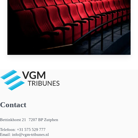
Contact
Bettinkhorst 21 7207 BP Zutphen
Telefoon:
+31 575 529 777
Email:
info@vgm-tribunes.nl