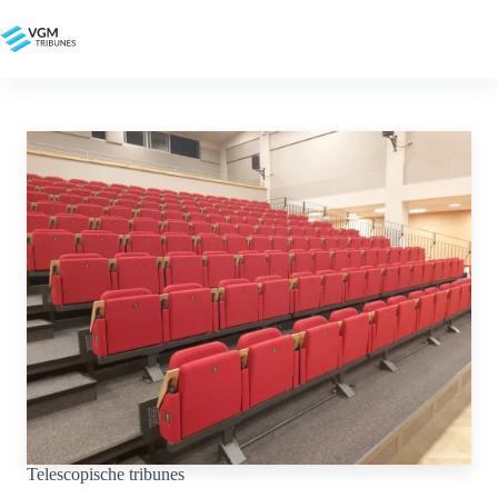
Ga
naar
de
inhoud
Telescopische tribunes