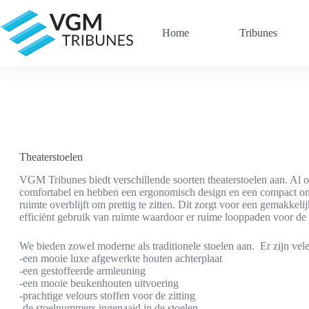
Ga
naar
de
Home
Tribunes
inhoud
Theaterstoelen
VGM Tribunes biedt verschillende soorten theaterstoelen aan. Al on
comfortabel en hebben een ergonomisch design en een compact o
ruimte overblijft om prettig te zitten. Dit zorgt voor een gemakkeli
efficiënt gebruik van ruimte waardoor er ruime looppaden voor de 
We bieden zowel moderne als traditionele stoelen aan. Er zijn vele
-een mooie luxe afgewerkte houten achterplaat
-een gestoffeerde armleuning
-een mooie beukenhouten uitvoering
-prachtige velours stoffen voor de zitting
-de stoelnummers ingenaaid in de stoelen