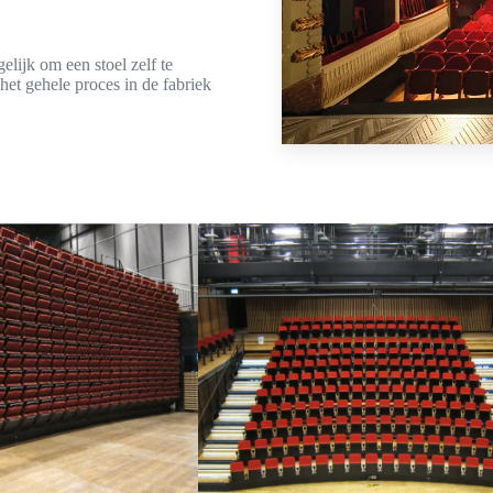
elijk om een stoel zelf te
et gehele proces in de fabriek